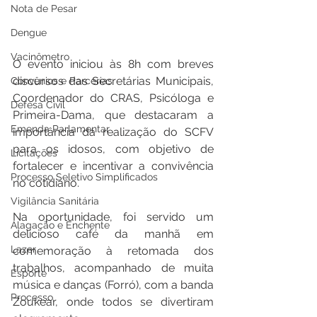
Nota de Pesar
Dengue
Vacinômetro
O evento iniciou às 8h com breves 
discursos das Secretárias Municipais, 
Convênios e Parcerias
Coordenador do CRAS, Psicóloga e 
Defesa Civil
Primeira-Dama, que destacaram a 
Emenda Parlamentar
importância da realização do SCFV 
para os idosos, com objetivo de 
Licitações
fortalecer e incentivar a convivência 
Processo Seletivo Simplificados
no cotidiano.
Vigilância Sanitária
Na oportunidade, foi servido um 
Alagação e Enchente
delicioso café da manhã em 
Lazer
comemoração à retomada dos 
trabalhos, acompanhado de muita 
Esporte
música e danças (Forró), com a banda 
Processo
Zoukear, onde todos se divertiram 