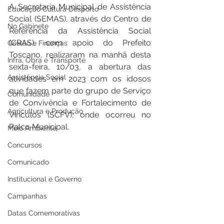
A Secretaria Municipal de Assistência 
Educação Cultura Desporto
Social (SEMAS), através do Centro de 
No Gabinete
Referência da Assistência Social 
(CRAS), com apoio do Prefeito 
Gestão e Finanças
Toscano, realizaram na manhã desta 
Infra, Obra e Transporte
sexta-feira, 10/03, a abertura das 
Assistência Social
atividades em 2023 com os idosos 
que fazem parte do grupo de Serviço 
Comunidade
de Convivência e Fortalecimento de 
Agricultura e Produção
Vínculos (SCFV), onde ocorreu no 
Palco Municipal.
Meio Ambiente
Concursos
Comunicado
Institucional e Governo
Campanhas
Datas Comemorativas