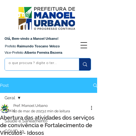
Olá, Bem-vindo a Manoel Urbano!
Prefeito
Raimundo Toscano Velozo
Vice-Prefeito
Alberto Ferreira Bezerra
Post
Geral
Pref. Manoel Urbano
Geral
10 de mar. de 2023
2 min de leitura
Abertura das atividades dos serviços
Saúde e Saneamento
de convivência e Fortalecimento de
COVID-19
Vínculos - Idosos