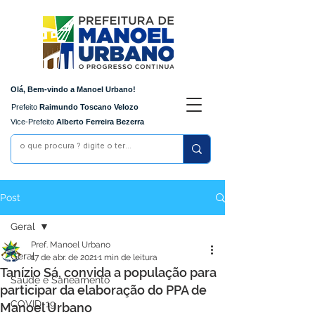
Olá, Bem-vindo a Manoel Urbano!
Prefeito
Raimundo Toscano Velozo
Vice-Prefeito
Alberto Ferreira Bezerra
Post
Geral
Pref. Manoel Urbano
Geral
17 de abr. de 2021
1 min de leitura
Tanízio Sá, convida a população para
Saúde e Saneamento
participar da elaboração do PPA de
COVID-19
Manoel Urbano