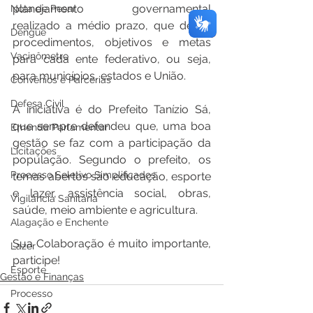
planejamento governamental 
Nota de Pesar
realizado a médio prazo, que define 
Dengue
procedimentos, objetivos e metas 
Vacinômetro
para cada ente federativo, ou seja, 
para municípios, estados e União. 
Convênios e Parcerias
Defesa Civil
A iniciativa é do Prefeito Tanízio Sá, 
que sempre defendeu que, uma boa 
Emenda Parlamentar
gestão se faz com a participação da 
Licitações
população. Segundo o prefeito, os 
Processo Seletivo Simplificados
temas abertos são educação, esporte 
e lazer, assistência social, obras, 
Vigilância Sanitária
saúde, meio ambiente e agricultura. 
Alagação e Enchente
Sua Colaboração é muito importante, 
Lazer
participe!
Esporte
Gestão e Finanças
Processo