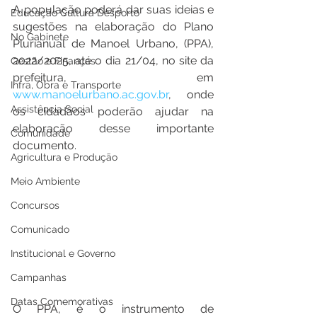
A população poderá dar suas ideias e 
Educação Cultura Desporto
sugestões na elaboração do Plano 
No Gabinete
Plurianual de Manoel Urbano, (PPA), 
2022/2025, até o dia 21/04, no site da 
Gestão e Finanças
prefeitura, em 
Infra, Obra e Transporte
www.manoelurbano.ac.gov.br
, onde 
Assistência Social
os cidadãos poderão ajudar na 
elaboração desse importante 
Comunidade
documento. 
Agricultura e Produção
Meio Ambiente
Concursos
Comunicado
Institucional e Governo
Campanhas
Datas Comemorativas
O PPA, é o instrumento de 