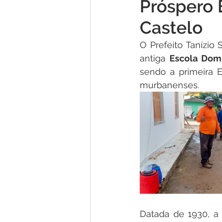
Próspero B
Concursos
Comunicado
Castelo
O Prefeito Tanízio
Nota de Pesar
Dengue
antiga 
Escola Dom
sendo a primeira E
murbanenses. 
Licitações
Processo Seleti
Esporte
Processo
Edit
Datada de 1930, a 