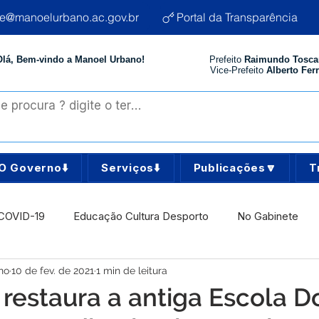
te@manoelurbano.ac.gov.br
Portal da Transparência
Olá, Bem-vindo a Manoel Urbano!
Prefeito
Raimundo Tosca
Vice-Prefeito
Alberto Ferr
O Governo⬇️
Serviços⬇️
Publicações🔽
T
COVID-19
Educação Cultura Desporto
No Gabinete
no
10 de fev. de 2021
1 min de leitura
istência Social
Comunidade
Agricultura e Produção
a restaura a antiga Escola 