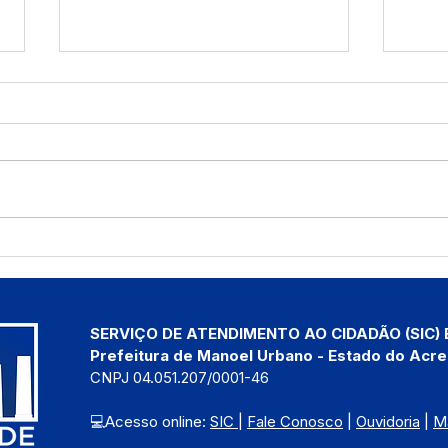
Miss Murbanense 2026:
Pref
Com premiação de até R$ 6
Urba
mil, inscrições entram na
Rua 
reta final
SERVIÇO DE ATENDIMENTO AO CIDADÃO (SIC) 
Prefeitura de Manoel Urbano - Estado do Acre
CNPJ 04.051.207/0001-46
💻Acesso online: 
SIC 
| 
Fale Conosco
 | 
Ouvidoria
 | 
M