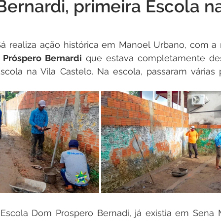
ernardi, primeira Escola na
Institucional e Governo
Campanhas
Datas Comemora
 Sá realiza ação histórica em Manoel Urbano, com a 
Vacinômetro
Convênios e Parcerias
Defesa Civil
 Próspero Bernardi
 que estava completamente dest
scola na Vila Castelo. Na escola, passaram várias 
vo Simplificados
Vigilância Sanitária
Alagação e Enchen
al
Audiência pública
Escola Dom Prospero Bernadi, já existia em Sena Ma