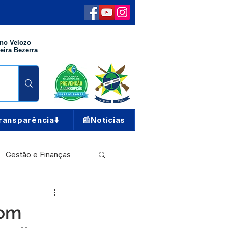
no Velozo
eira Bezerra
ransparência⬇️
📰Notícias
Gestão e Finanças
Meio Ambiente
Dom