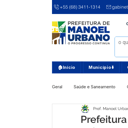
+55 (68) 3411-1314
gabine
🏠Início
Município⬇️
Geral
Saúde e Saneamento
Pref. Manoel Urba
Infra, Obra e Transporte
Ass
Prefeitur