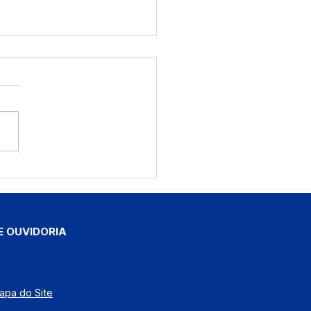
eitura de Manoel
no inicia reforma da
Mendes Araújo
E OUVIDORIA
apa do Site