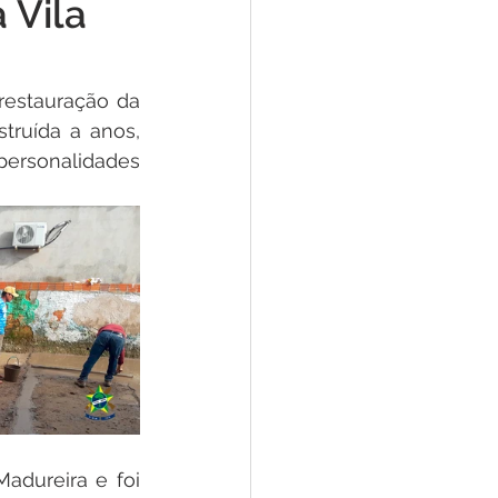
 Vila
tivas
restauração da 
Emenda Parlamentar
ruída a anos, 
personalidades 
te
Lazer
dureira e foi 