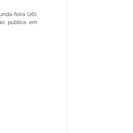
tivas
a-feira (26), 
ão pública em 
Emenda Parlamentar
te
Lazer