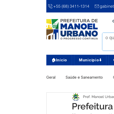
+55 (68) 3411-1314
gabine
🏠Início
Município⬇️
Geral
Saúde e Saneamento
Pref. Manoel Urba
Infra, Obra e Transporte
Ass
Prefeitur