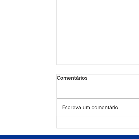
Comentários
Escreva um comentário
Prefeitura reforça frota com
novos veículos