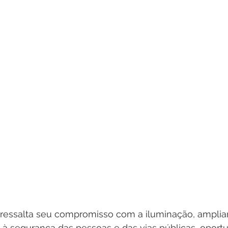
 ressalta seu compromisso com a iluminação, ampli
 à segurança das pessoas e das vias públicas, opor