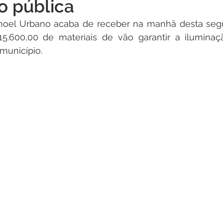
o pública
Institucional e Governo
Campanhas
Datas Comemora
noel Urbano acaba de receber na manhã desta segund
.600,00 de materiais de vão garantir a iluminaç
Vacinômetro
Convênios e Parcerias
Defesa Civil
 município.
vo Simplificados
Vigilância Sanitária
Alagação e Enchen
al
Audiência pública