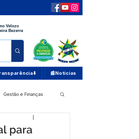
no Velozo
eira Bezerra
ransparência⬇️
📰Notícias
Gestão e Finanças
Meio Ambiente
al para