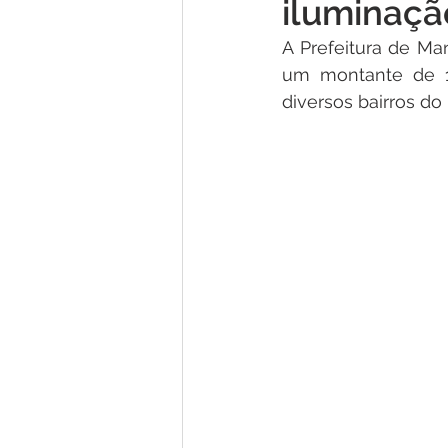
iluminaçã
Concursos
Comunicado
A Prefeitura de Ma
um montante de 15
Nota de Pesar
Dengue
diversos bairros do
Licitações
Processo Seleti
Esporte
Processo
Edit