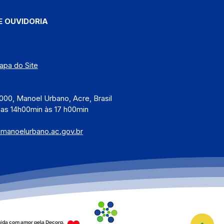
E OUVIDORIA
apa do Site
)
000, Manoel Urbano, Acre, Brasil
das 14h00min às 17 h00min
@manoelurbano.ac.gov.br
ída com amor pela Decorp.