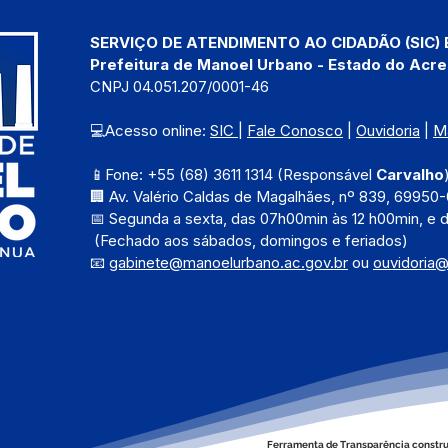
SERVIÇO DE ATENDIMENTO AO CIDADÃO (SIC) 
Prefeitura de Manoel Urbano - Estado do Acre
CNPJ 04.051.207/0001-46
💻Acesso online: 
SIC 
| 
Fale Conosco
 | 
Ouvidoria
 | 
M
📱Fone: +55 (68) 3611 1314 (Responsável 
Carvalho
🏢 Av. Valério Caldas de Magalhães, nº 839, 69950-
📅 Segunda a sexta, das 
07h00min às 12 h00min, e 
 (Fechado aos sábados, domingos e feriados)
📧 
gabinete@manoelurbano.ac.gov.br
ou 
ouvidoria
Ferramenta de Transparência constru