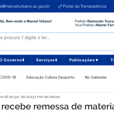
te@manoelurbano.ac.gov.br
Portal da Transparência
Olá, Bem-vindo a Manoel Urbano!
Prefeito
Raimundo Tosca
Vice-Prefeito
Alberto Ferr
O Governo⬇️
Serviços⬇️
Publicações🔽
T
COVID-19
Educação Cultura Desporto
No Gabinete
no
26 de jun. de 2023
1 min de leitura
istência Social
Comunidade
Agricultura e Produção
a recebe remessa de materi