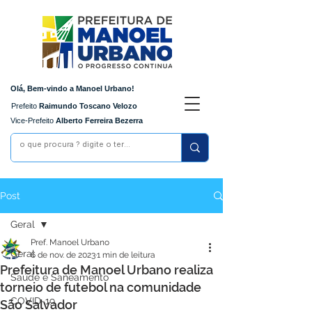
Olá, Bem-vindo a Manoel Urbano!
Prefeito
Raimundo Toscano Velozo
Vice-Prefeito
Alberto Ferreira Bezerra
Post
Geral
Pref. Manoel Urbano
Geral
6 de nov. de 2023
1 min de leitura
Prefeitura de Manoel Urbano realiza
Saúde e Saneamento
torneio de futebol na comunidade
COVID-19
São Salvador