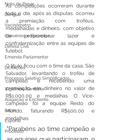
Nota de Pesar
As competições ocorreram durante 
todo o dia, após as disputas, ocorreu 
Dengue
a premiação com troféus, 
Vacinômetro
medalhadas e dinheiro, com objetivo 
de proporcionar lazer e 
Convênios e Parcerias
confraternização entre as equipes de 
Defesa Civil
futebol.
Emenda Parlamentar
O título ficou com o time da casa, São 
Licitações
Salvador, levantando o troféu de 
Processo Seletivo Simplificados
campeão e recebendo uma 
premiação em dinheiro no valor de 
Vigilância Sanitária
R$1.000,00 e medalhas. O Vice-
Alagação e Enchente
campeão foi a equipe Resto do 
Lazer
Mundo, faturando R$500,00 e 
medalhas.
Esporte
"Parabéns ao time campeão e 
Processo
as equipes que participaram, o 