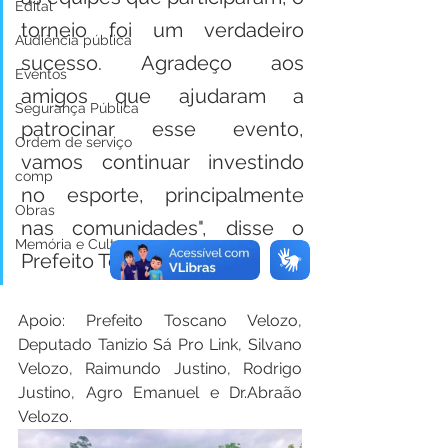
Edital
torneio foi um verdadeiro 
Audiência pública
sucesso. Agradeço aos 
Eventos
amigos que ajudaram a 
Segurança Pública
patrocinar esse evento, 
Ordem de serviço
vamos continuar investindo 
comp
no esporte, principalmente 
Obras
nas comunidades", disse o 
Memória e Cultura
Prefeito Toscano.
Apoio: Prefeito Toscano Velozo, 
Deputado Tanizio Sá Pro Link, Silvano 
Velozo, Raimundo Justino, Rodrigo 
Justino, Agro Emanuel e Dr.Abraão 
Velozo.