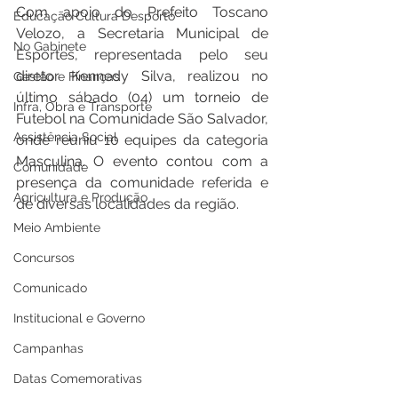
Com apoio do Prefeito Toscano 
Educação Cultura Desporto
Velozo, a Secretaria Municipal de 
No Gabinete
Esportes, representada pelo seu 
diretor Kennedy Silva, realizou no 
Gestão e Finanças
último sábado (04) um torneio de 
Infra, Obra e Transporte
Futebol na Comunidade São Salvador, 
Assistência Social
onde reuniu 10 equipes da categoria 
Masculina. O evento contou com a 
Comunidade
presença da comunidade referida e 
Agricultura e Produção
de diversas localidades da região.
Meio Ambiente
Concursos
Comunicado
Institucional e Governo
Campanhas
Datas Comemorativas