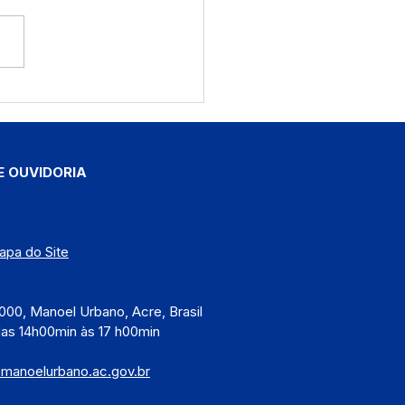
etaria de Meio
ente recebe nova
a de bombeiros para
rçar o combate às
imadas em Manoel
E OUVIDORIA
ano
apa do Site
)
000, Manoel Urbano, Acre, Brasil
das 14h00min às 17 h00min
@manoelurbano.ac.gov.br