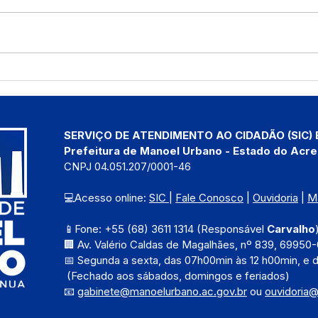
Agosto Lilás e Agosto
Secr
Dourado: Um Mês de
Ambi
Cuidado, Proteção e
turm
Conscientização
refo
que
SERVIÇO DE ATENDIMENTO AO CIDADÃO (SIC) 
Urb
Prefeitura de Manoel Urbano - Estado do Acre
CNPJ 04.051.207/0001-46
💻Acesso online: 
SIC 
| 
Fale Conosco
 | 
Ouvidoria
 | 
M
📱Fone: +55 (68) 3611 1314 (Responsável 
Carvalho
🏢 Av. Valério Caldas de Magalhães, nº 839, 69950-
📅 Segunda a sexta, das 
07h00min às 12 h00min, e 
 (Fechado aos sábados, domingos e feriados)
📧 
gabinete@manoelurbano.ac.gov.br
ou 
ouvidoria