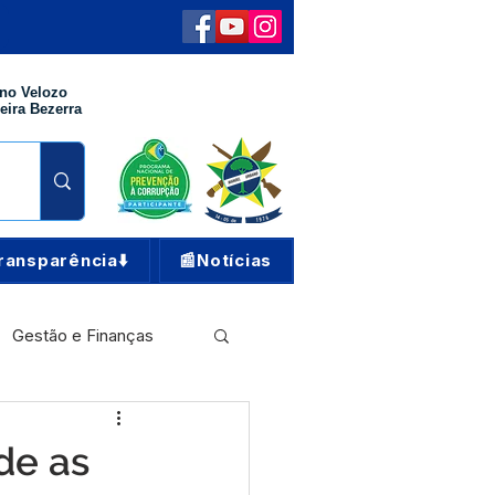
no Velozo
eira Bezerra
ransparência⬇️
📰Notícias
Gestão e Finanças
Meio Ambiente
ade as