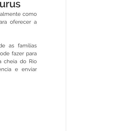
Purus
tivas
soalmente como 
ra oferecer a 
Emenda Parlamentar
e as famílias 
te
Lazer
ode fazer para 
 cheia do Rio 
ncia e enviar 