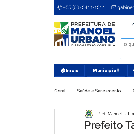
+55 (68) 3411-1314
gabine
🏠Início
Município⬇️
Geral
Saúde e Saneamento
Pref. Manoel Urba
Infra, Obra e Transporte
Ass
Prefeito T