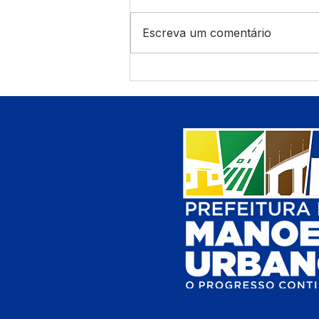
Escreva um comentário
A Revolução Acreana: Do
Ouro Branco à Incorporação
Nacional