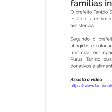
famílias 
Concursos
Comunicado
O prefeito Tanízio 
estão o atendiment
Nota de Pesar
Dengue
assistência.
Segundo o prefeit
Licitações
Processo Seleti
atingidas e coloca
minimizar os impa
Purus. Tanízio di
Esporte
Processo
Edit
donativos e alimento
Assista o vídeo
https://www.faceboo