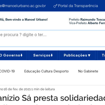
te@manoelurbano.ac.gov.br
Portal da Transparência
Olá, Bem-vindo a Manoel Urbano!
Prefeito
Raimundo Tosca
Vice-Prefeito
Alberto Ferr
O Governo⬇️
Serviços⬇️
Publicações🔽
T
COVID-19
Educação Cultura Desporto
No Gabinete
no
16 de fev. de 2021
1 min de leitura
istência Social
Comunidade
Agricultura e Produção
anízio Sá presta solidaried