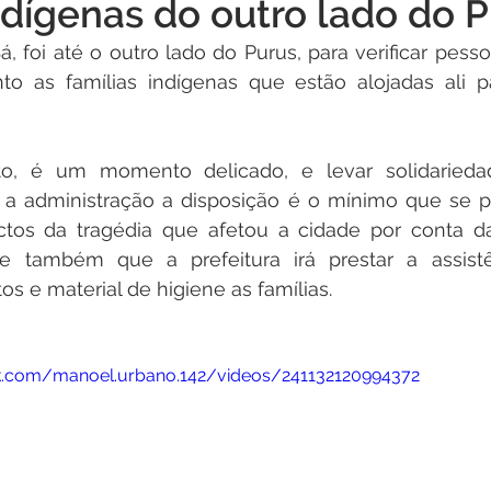
indígenas do outro lado do 
Institucional e Governo
Campanhas
Datas Comemora
Sá, foi até o outro lado do Purus, para verificar pes
o as famílias indígenas que estão alojadas ali pa
Vacinômetro
Convênios e Parcerias
Defesa Civil
o, é um momento delicado, e levar solidariedad
vo Simplificados
Vigilância Sanitária
Alagação e Enchen
r a administração a disposição é o mínimo que se p
ctos da tragédia que afetou a cidade por conta da
sse também que a prefeitura irá prestar a assistê
al
Audiência pública
s e material de higiene as famílias.   
k.com/manoel.urbano.142/videos/241132120994372