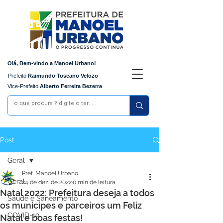
Olá, Bem-vindo a Manoel Urbano!
Prefeito
Raimundo Toscano Velozo
Vice-Prefeito
Alberto Ferreira Bezerra
Post
Geral
Pref. Manoel Urbano
Geral
24 de dez. de 2022
0 min de leitura
Natal 2022: Prefeitura deseja a todos
Saúde e Saneamento
os munícipes e parceiros um Feliz
COVID-19
Natal e boas festas!