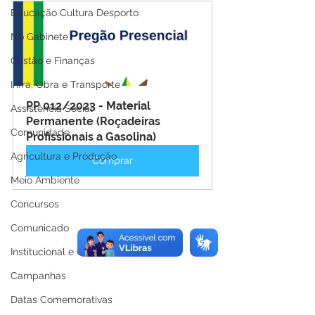
Educação Cultura Desporto
No Gabinete
Gestão e Finanças
Infra, Obra e Transporte
PP 012/2023 - Material 
Assistência Social
Permanente (Roçadeiras 
Comunidade
Profissionais a Gasolina)
Agricultura e Produção
Comprar
Meio Ambiente
Concursos
Comunicado
Institucional e Governo
Campanhas
Datas Comemorativas