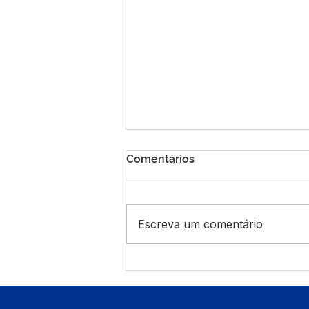
Comentários
Escreva um comentário
PP SRP N°017/2025 - Aviso
de Prorrogação de Licitação