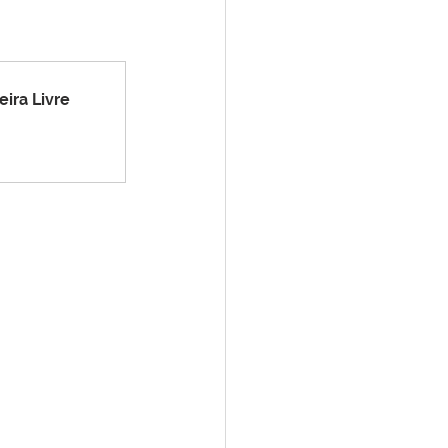
tivas
Emenda Parlamentar
ira Livre
te
Lazer