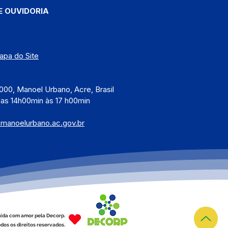
E OUVIDORIA
apa do Site
)
000, Manoel Urbano, Acre, Brasil
das 14h00min às 17 h00min
@manoelurbano.ac.gov.br
ída com amor pela Decorp.
dos os direitos reservados.