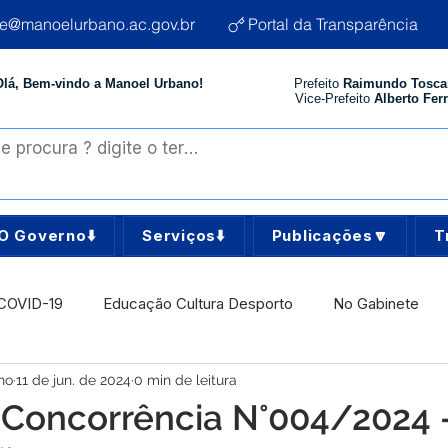
te@manoelurbano.ac.gov.br
Portal da Transparência
Olá, Bem-vindo a Manoel Urbano!
Prefeito
Raimundo Tosca
Vice-Prefeito
Alberto Ferr
O Governo⬇️
Serviços⬇️
Publicações🔽
T
COVID-19
Educação Cultura Desporto
No Gabinete
no
11 de jun. de 2024
0 min de leitura
istência Social
Comunidade
Agricultura e Produção
: Concorrência N°004/2024 