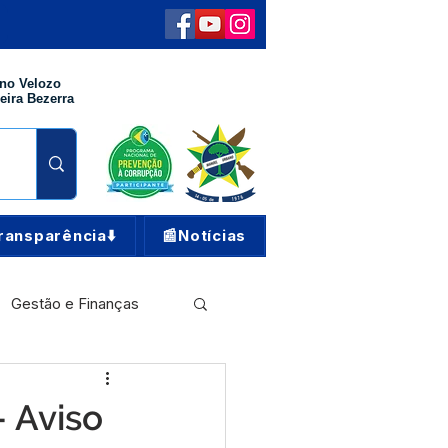
no Velozo
eira Bezerra
ransparência⬇️
📰Notícias
Gestão e Finanças
Meio Ambiente
- Aviso