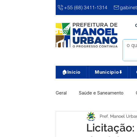
+55 (68) 3411-1314
gabine
🏠Início
Município⬇️
Geral
Saúde e Saneamento
Pref. Manoel Urba
Infra, Obra e Transporte
Ass
Licitação