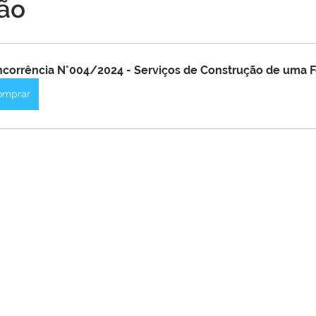
ção
Institucional e Governo
Campanhas
Datas Comemora
Vacinômetro
Convênios e Parcerias
Defesa Civil
corrência N°004/2024 - Serviços de Construção de uma Fe
omprar
vo Simplificados
Vigilância Sanitária
Alagação e Enchen
al
Audiência pública