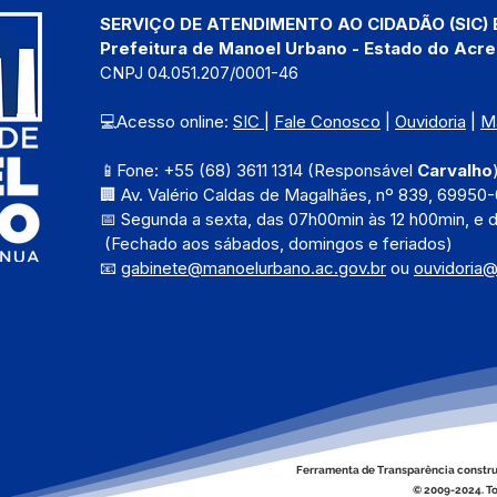
SERVIÇO DE ATENDIMENTO AO CIDADÃO (SIC) 
Prefeitura de Manoel Urbano - Estado do Acre
CNPJ 04.051.207/0001-46
💻Acesso online: 
SIC 
| 
Fale Conosco
 | 
Ouvidoria
 | 
M
📱Fone: +55 (68) 3611 1314 (Responsável 
Carvalho
🏢 Av. Valério Caldas de Magalhães, nº 839, 69950-
📅 Segunda a sexta, das 
07h00min às 12 h00min, e 
 (Fechado aos sábados, domingos e feriados)
📧 
gabinete@manoelurbano.ac.gov.br
ou 
ouvidoria
Ferramenta de Transparência constru
© 2009-2024. To