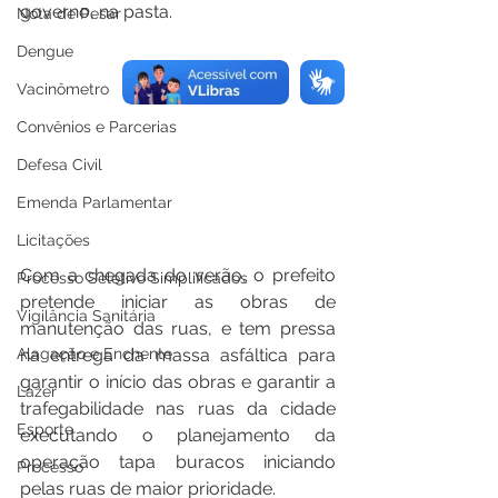
governo, na pasta.
Nota de Pesar
Dengue
Vacinômetro
Convênios e Parcerias
Defesa Civil
Emenda Parlamentar
Licitações
Com a chegada do verão, o prefeito 
Processo Seletivo Simplificados
pretende iniciar as obras de 
Vigilância Sanitária
manutenção das ruas, e tem pressa 
Alagação e Enchente
na entrega da massa asfáltica para 
garantir o início das obras e garantir a 
Lazer
trafegabilidade nas ruas da cidade 
Esporte
executando o planejamento da 
operação tapa buracos iniciando 
Processo
pelas ruas de maior prioridade.