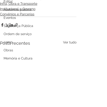
Edital
Infra, Obra e Transporte
Institucional e Governo
Audiência pública
Convênios e Parcerias
Eventos
Segurança Pública
Ordem de serviço
comp
Ver tudo
Posts recentes
Obras
Memória e Cultura