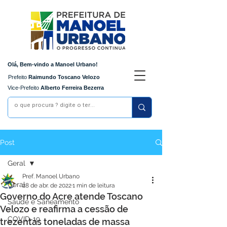
Olá, Bem-vindo a Manoel Urbano!
Prefeito
Raimundo Toscano Velozo
Vice-Prefeito
Alberto Ferreira Bezerra
Post
Geral
Pref. Manoel Urbano
Geral
28 de abr. de 2022
1 min de leitura
Governo do Acre atende Toscano
Saúde e Saneamento
Velozo e reafirma a cessão de
COVID-19
trezentas toneladas de massa