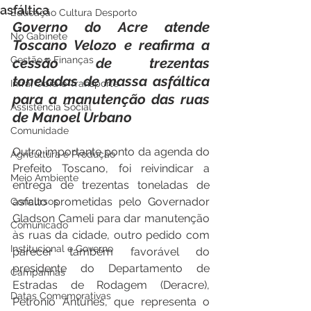
asfáltica
Educação Cultura Desporto
Governo do Acre atende 
No Gabinete
Toscano Velozo e reafirma a 
Gestão e Finanças
cessão de trezentas 
toneladas de massa asfáltica 
Infra, Obra e Transporte
para a manutenção das ruas 
Assistência Social
de Manoel Urbano
Comunidade
Outro importante ponto da agenda do 
Agricultura e Produção
Prefeito Toscano, foi reivindicar a 
Meio Ambiente
entrega de trezentas toneladas de 
asfalto prometidas pelo Governador 
Concursos
Gladson Cameli para dar manutenção 
Comunicado
às ruas da cidade, outro pedido com 
Institucional e Governo
parecer também favorável do 
presidente do Departamento de 
Campanhas
Estradas de Rodagem (Deracre), 
Datas Comemorativas
Petronio Antunes, que representa o 