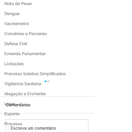
Nota de Pesar
Dengue
Vacinômetro
Convênios e Parcerias
Defesa Civil
Emenda Parlamentar
Licitações
Processo Seletivo Simplificados
Vigilância Sanitária
Alagação e Enchente
Lazer
Comentários
Esporte
Processo
Prefeitura de Manoel
Festival de Prai
Escreva um comentário