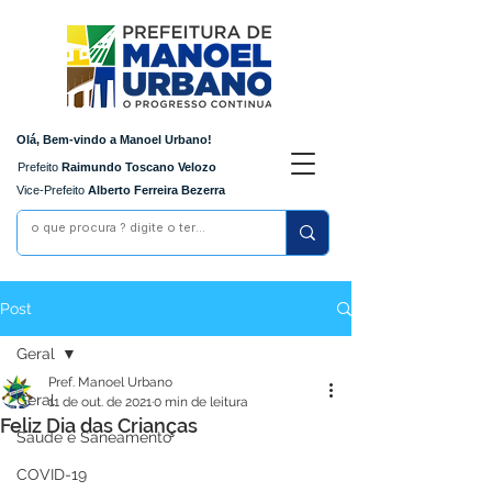
Olá, Bem-vindo a Manoel Urbano!
Prefeito
Raimundo Toscano Velozo
Vice-Prefeito
Alberto Ferreira Bezerra
Post
Geral
Pref. Manoel Urbano
Geral
11 de out. de 2021
0 min de leitura
Feliz Dia das Crianças
Saúde e Saneamento
COVID-19