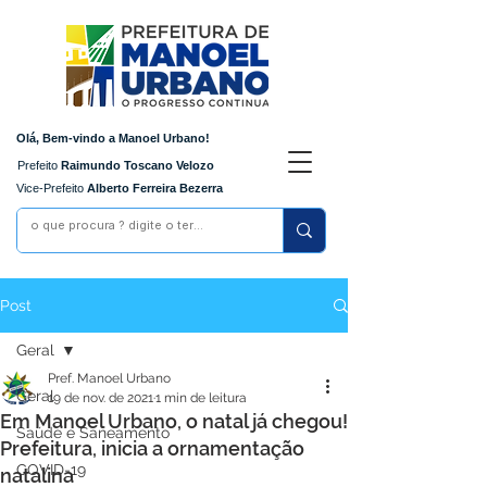
Olá, Bem-vindo a Manoel Urbano!
Prefeito
Raimundo Toscano Velozo
Vice-Prefeito
Alberto Ferreira Bezerra
Post
Geral
Pref. Manoel Urbano
Geral
19 de nov. de 2021
1 min de leitura
Em Manoel Urbano, o natal já chegou!
Saúde e Saneamento
Prefeitura, inicia a ornamentação
COVID-19
natalina