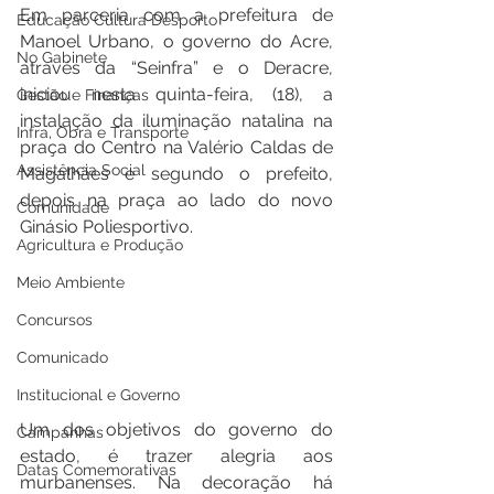
Em parceria com a prefeitura de 
Educação Cultura Desporto
Manoel Urbano, o governo do Acre, 
No Gabinete
através da “Seinfra” e o Deracre, 
iniciou nesta quinta-feira, (18), a 
Gestão e Finanças
instalação da iluminação natalina na 
Infra, Obra e Transporte
praça do Centro na Valério Caldas de 
Assistência Social
Magalhães e segundo o prefeito, 
depois na praça ao lado do novo 
Comunidade
Ginásio Poliesportivo.
Agricultura e Produção
Meio Ambiente
Concursos
Comunicado
Institucional e Governo
Um dos objetivos do governo do 
Campanhas
estado, é trazer alegria aos 
Datas Comemorativas
murbanenses. Na decoração há 