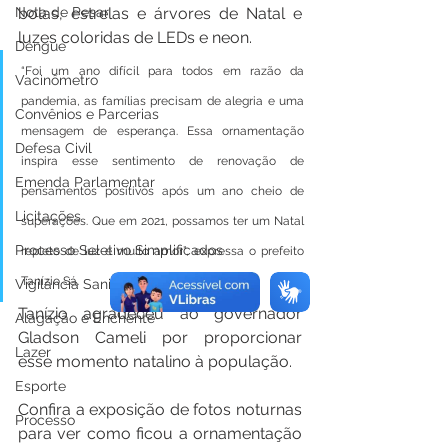
bolas, estrelas e árvores de Natal e 
Nota de Pesar
luzes coloridas de LEDs e neon.
Dengue
“Foi um ano difícil para todos em razão da 
Vacinômetro
pandemia, as famílias precisam de alegria e uma 
Convênios e Parcerias
mensagem de esperança. Essa ornamentação 
Defesa Civil
inspira esse sentimento de renovação de 
Emenda Parlamentar
pensamentos positivos após um ano cheio de 
Licitações
superações. Que em 2021, possamos ter um Natal 
Processo Seletivo Simplificados
repleto de luz e muito amor”, expressa o prefeito 
Tanízio Sá.
Vigilância Sanitária
Tanízio agradeceu ao governador 
Alagação e Enchente
Gladson Cameli por proporcionar 
Lazer
esse momento natalino à população.
Esporte
Confira a exposição de fotos noturnas 
Processo
para ver como ficou a ornamentação 