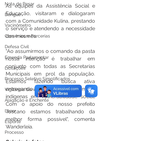
Nota de Pesar
As equipes da Assistência Social e 
Educação, visitaram e dialogaram 
Dengue
com a Comunidade Kulina, prestando 
Vacinômetro
o serviço e atendendo a necessidade 
dos mesmos.
Convênios e Parcerias
Defesa Civil
"Ao assumirmos o comando da pasta 
Emenda Parlamentar
nossa intenção é trabalhar em 
conjunto com todas as Secretarias 
Licitações
Municipais em prol da população. 
Processo Seletivo Simplificados
Estamos fazendo busca ativa 
entregando cestas básicas às famílias 
Vigilância Sanitária
indígenas em vulnerabilidade social. 
Alagação e Enchente
Com o apoio do nosso prefeito 
Lazer
Toscano estamos trabalhando da 
melhor forma possível", comenta 
Esporte
Wanderleia.
Processo