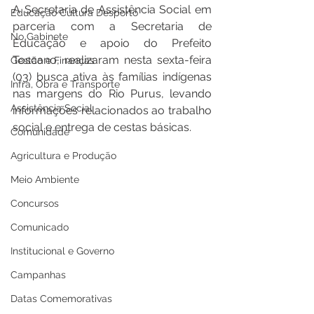
A Secretaria de Assistência Social em 
Educação Cultura Desporto
parceria com a Secretaria de 
No Gabinete
Educação e apoio do Prefeito 
Toscano, realizaram nesta sexta-feira 
Gestão e Finanças
(03) busca ativa às famílias indígenas 
Infra, Obra e Transporte
nas margens do Rio Purus, levando 
Assistência Social
informações relacionados ao trabalho 
social e entrega de cestas básicas.
Comunidade
Agricultura e Produção
Meio Ambiente
Concursos
Comunicado
Institucional e Governo
Campanhas
Datas Comemorativas