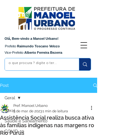
Olá, Bem-vindo a Manoel Urbano!
Prefeito
Raimundo Toscano Velozo
Vice-Prefeito
Alberto Ferreira Bezerra
Post
Geral
Pref. Manoel Urbano
Geral
3 de mar. de 2023
1 min de leitura
Assistência Social realiza busca ativa
Saúde e Saneamento
às famílias indígenas nas margens ro
COVID-19
Rio Purus